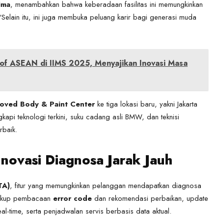
ima
, menambahkan bahwa keberadaan fasilitas ini memungkinkan
i. “Selain itu, ini juga membuka peluang karir bagi generasi muda
 of ASEAN di IIMS 2025, Menyajikan Inovasi Masa
ved Body & Paint Center
ke tiga lokasi baru, yakni Jakarta
kapi teknologi terkini, suku cadang asli BMW, dan teknisi
rbaik.
novasi Diagnosa Jarak Jauh
TA)
, fitur yang memungkinkan pelanggan mendapatkan diagnosa
ncakup pembacaan
error code
dan rekomendasi perbaikan, update
l-time, serta penjadwalan servis berbasis data aktual.