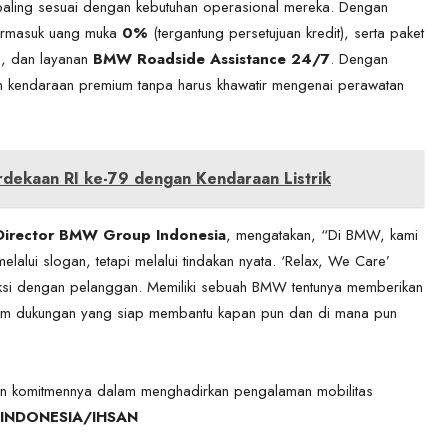
paling sesuai dengan kebutuhan operasional mereka. Dengan
termasuk uang muka
0%
(tergantung persetujuan kredit), serta paket
n
, dan layanan
BMW Roadside Assistance 24/7
. Dengan
n kendaraan premium tanpa harus khawatir mengenai perawatan
ekaan RI ke-79 dengan Kendaraan Listrik
 Director BMW Group Indonesia
, mengatakan, “Di BMW, kami
alui slogan, tetapi melalui tindakan nyata. ‘Relax, We Care’
aksi dengan pelanggan. Memiliki sebuah BMW tentunya memberikan
stem dukungan yang siap membantu kapan pun dan di mana pun
kan komitmennya dalam menghadirkan pengalaman mobilitas
INDONESIA/IHSAN