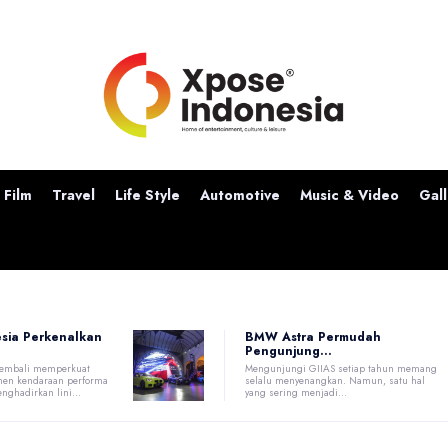
Film
Travel
Life Style
Automotive
Music & Video
Gall
sia Perkenalkan
BMW Astra Permudah
Pengunjung...
embali memperkuat
Mengunjungi GIIAS setiap tahun memang
men kendaraan performa
selalu menyenangkan. Namun, satu hal
nghadirkan lini...
yang sering menjadi...