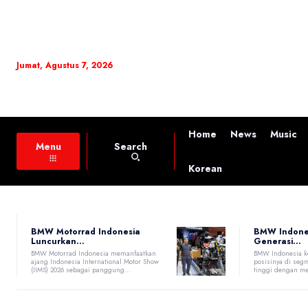
Jumat, Agustus 7, 2026
Home
News
Music
Search
Menu
Korean
BMW Motorrad Indonesia
BMW Indone
Luncurkan...
Generasi...
BMW Motorrad Indonesia memanfaatkan
BMW Indonesia k
ajang Indonesia International Motor Show
posisinya di seg
(IIMS) 2026 sebagai panggung...
tinggi dengan me