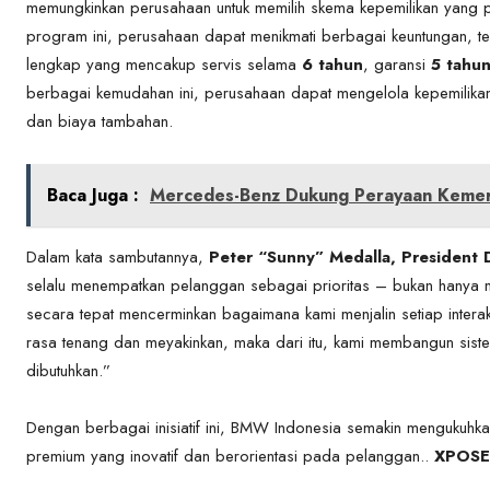
memungkinkan perusahaan untuk memilih skema kepemilikan yang 
program ini, perusahaan dapat menikmati berbagai keuntungan, 
lengkap yang mencakup servis selama
6 tahun
, garansi
5 tahu
berbagai kemudahan ini, perusahaan dapat mengelola kepemilika
dan biaya tambahan.
Baca Juga :
Mercedes-Benz Dukung Perayaan Kemerd
Dalam kata sambutannya,
Peter “Sunny” Medalla, President
selalu menempatkan pelanggan sebagai prioritas – bukan hanya mel
secara tepat mencerminkan bagaimana kami menjalin setiap inter
rasa tenang dan meyakinkan, maka dari itu, kami membangun si
dibutuhkan.”
Dengan berbagai inisiatif ini, BMW Indonesia semakin mengukuh
premium yang inovatif dan berorientasi pada pelanggan..
XPOSE