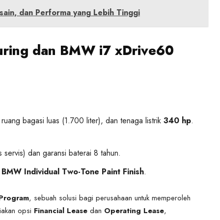
ain, dan Performa yang Lebih Tinggi
uring dan BMW i7 xDrive60
ang bagasi luas (1.700 liter), dan tenaga listrik
340 hp
.
s servis) dan garansi baterai 8 tahun.
n
BMW Individual Two-Tone Paint Finish
.
Program
, sebuah solusi bagi perusahaan untuk memperoleh
diakan opsi
Financial Lease
dan
Operating Lease
,