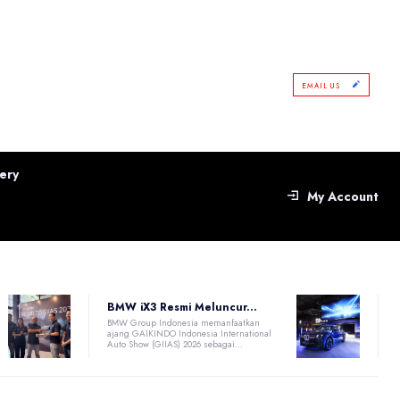
EMAIL US
ery
My Account
BMW iX3 Resmi Meluncur...
BMW Group Indonesia memanfaatkan
ajang GAIKINDO Indonesia International
Auto Show (GIIAS) 2026 sebagai...