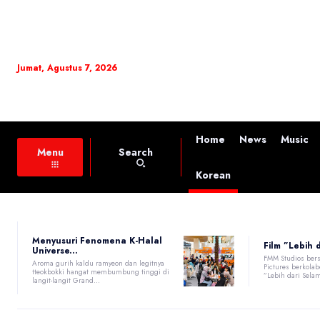
Jumat, Agustus 7, 2026
Home
News
Music
Search
Menu
Korean
Menyusuri Fenomena K-Halal
Film ”Lebih 
Universe...
FMM Studios ber
Aroma gurih kaldu ramyeon dan legitnya
Pictures berkola
tteokbokki hangat membumbung tinggi di
”Lebih dari Sela
langit-langit Grand...