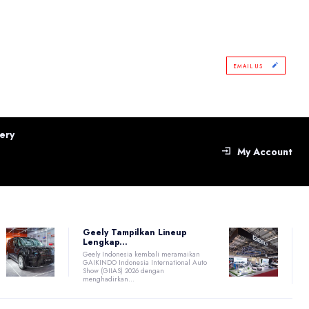
EMAIL US
ery
My Account
Geely Tampilkan Lineup
Lengkap...
Geely Indonesia kembali meramaikan
GAIKINDO Indonesia International Auto
Show (GIIAS) 2026 dengan
menghadirkan...