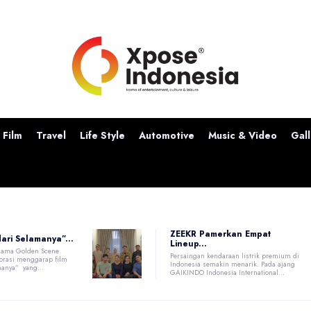
Film
Travel
Life Style
Automotive
Music & Video
Gall
ZEEKR Pamerkan Empat
dari Selamanya”...
Lineup...
sama Golden Scene
Persaingan kendaraan listrik premium di
borasi menggarap film
Indonesia semakin menarik. Pada ajang
manya” yang...
GAIKINDO Indonesia International...