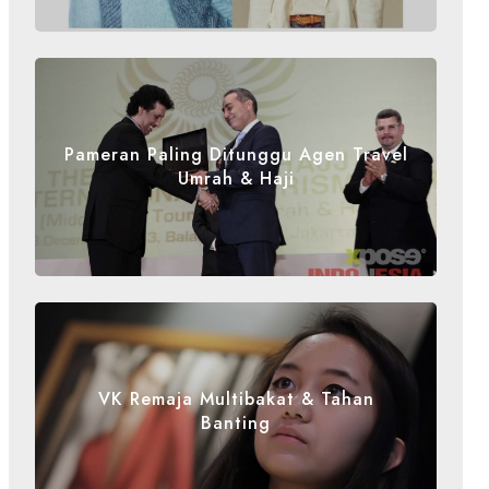
Pameran Paling Ditunggu Agen Travel
Umrah & Haji
VK Remaja Multibakat & Tahan
Banting