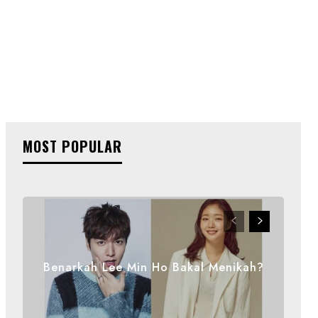
MOST POPULAR
Benarkah Lee Min Ho Bakal Menikah?