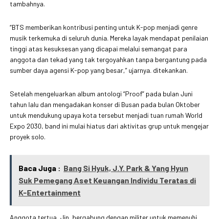
tambahnya.
“BTS memberikan kontribusi penting untuk K-pop menjadi genre
musik terkemuka di seluruh dunia. Mereka layak mendapat penilaian
tinggi atas kesuksesan yang dicapai melalui semangat para
anggota dan tekad yang tak tergoyahkan tanpa bergantung pada
sumber daya agensi K-pop yang besar,” ujarnya. ditekankan.
Setelah mengeluarkan album antologi “Proof” pada bulan Juni
tahun lalu dan mengadakan konser di Busan pada bulan Oktober
untuk mendukung upaya kota tersebut menjadi tuan rumah World
Expo 2030, band ini mulai hiatus dari aktivitas grup untuk mengejar
proyek solo.
Baca Juga :
Bang Si Hyuk, J.Y. Park & Yang Hyun
Suk Pemegang Aset Keuangan Individu Teratas di
K-Entertainment
Anggota tertua, Jin, bergabung dengan militer untuk memenuhi