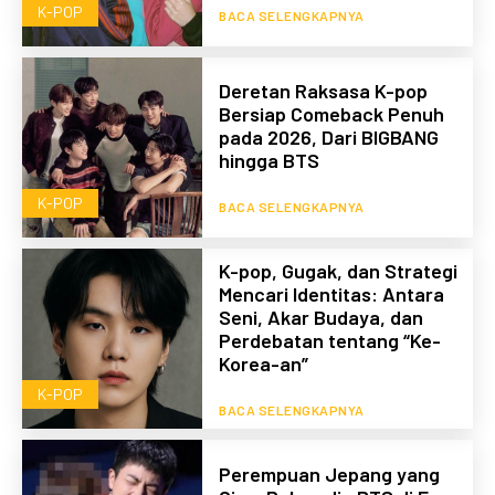
K-POP
BACA SELENGKAPNYA
Deretan Raksasa K-pop
Bersiap Comeback Penuh
pada 2026, Dari BIGBANG
hingga BTS
K-POP
BACA SELENGKAPNYA
K-pop, Gugak, dan Strategi
Mencari Identitas: Antara
Seni, Akar Budaya, dan
Perdebatan tentang “Ke-
Korea-an”
K-POP
BACA SELENGKAPNYA
Perempuan Jepang yang