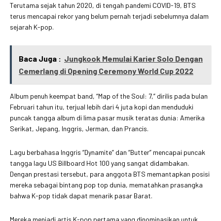
Terutama sejak tahun 2020, di tengah pandemi COVID-19, BTS
terus mencapai rekor yang belum pernah terjadi sebelumnya dalam
sejarah K-pop.
Baca Juga :
Jungkook Memulai Karier Solo Dengan
Cemerlang di Opening Ceremony World Cup 2022
Album penuh keempat band, “Map of the Soul: 7,” dirilis pada bulan
Februari tahun itu, terjual lebih dari 4 juta kopi dan menduduki
puncak tangga album di lima pasar musik teratas dunia: Amerika
Serikat, Jepang, Inggris, Jerman, dan Prancis.
Lagu berbahasa Inggris “Dynamite” dan “Butter” mencapai puncak
tangga lagu US Billboard Hot 100 yang sangat didambakan.
Dengan prestasi tersebut, para anggota BTS memantapkan posisi
mereka sebagai bintang pop top dunia, mematahkan prasangka
bahwa K-pop tidak dapat menarik pasar Barat.
Mereka menjadi artis K-pop pertama yang dinominasikan untuk