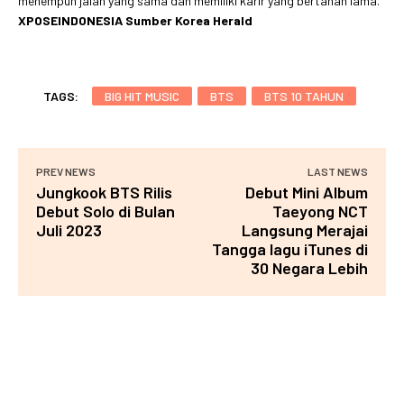
menempuh jalan yang sama dan memiliki karir yang bertahan lama.”
XPOSEINDONESIA Sumber Korea Herald
TAGS:
BIG HIT MUSIC
BTS
BTS 10 TAHUN
PREV NEWS
LAST NEWS
Jungkook BTS Rilis
Debut Mini Album
Debut Solo di Bulan
Taeyong NCT
Juli 2023
Langsung Merajai
Tangga lagu iTunes di
30 Negara Lebih