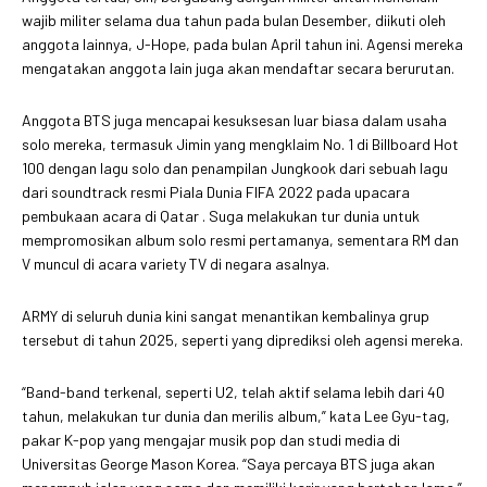
wajib militer selama dua tahun pada bulan Desember, diikuti oleh
anggota lainnya, J-Hope, pada bulan April tahun ini. Agensi mereka
mengatakan anggota lain juga akan mendaftar secara berurutan.
Anggota BTS juga mencapai kesuksesan luar biasa dalam usaha
solo mereka, termasuk Jimin yang mengklaim No. 1 di Billboard Hot
100 dengan lagu solo dan penampilan Jungkook dari sebuah lagu
dari soundtrack resmi Piala Dunia FIFA 2022 pada upacara
pembukaan acara di Qatar . Suga melakukan tur dunia untuk
mempromosikan album solo resmi pertamanya, sementara RM dan
V muncul di acara variety TV di negara asalnya.
ARMY di seluruh dunia kini sangat menantikan kembalinya grup
tersebut di tahun 2025, seperti yang diprediksi oleh agensi mereka.
“Band-band terkenal, seperti U2, telah aktif selama lebih dari 40
tahun, melakukan tur dunia dan merilis album,” kata Lee Gyu-tag,
pakar K-pop yang mengajar musik pop dan studi media di
Universitas George Mason Korea. “Saya percaya BTS juga akan