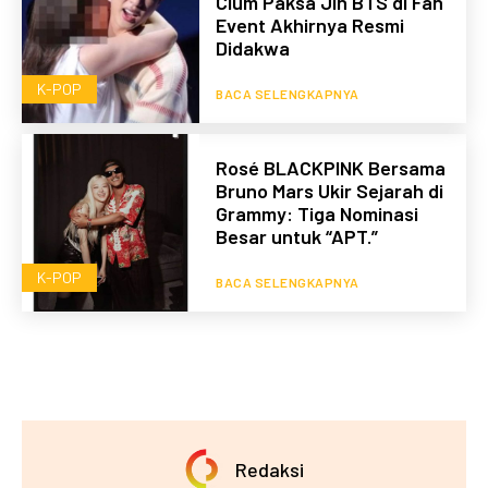
Cium Paksa Jin BTS di Fan
Event Akhirnya Resmi
Didakwa
K-POP
BACA SELENGKAPNYA
Rosé BLACKPINK Bersama
Bruno Mars Ukir Sejarah di
Grammy: Tiga Nominasi
Besar untuk “APT.”
K-POP
BACA SELENGKAPNYA
Redaksi