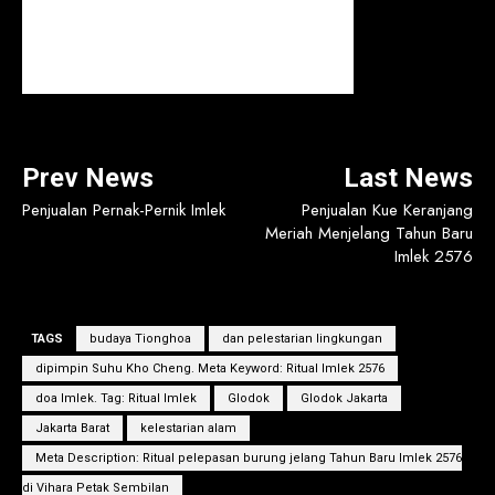
Prev News
Last News
Penjualan Pernak-Pernik Imlek
Penjualan Kue Keranjang
Meriah Menjelang Tahun Baru
Imlek 2576
TAGS
budaya Tionghoa
dan pelestarian lingkungan
dipimpin Suhu Kho Cheng. Meta Keyword: Ritual Imlek 2576
doa Imlek. Tag: Ritual Imlek
Glodok
Glodok Jakarta
Jakarta Barat
kelestarian alam
Meta Description: Ritual pelepasan burung jelang Tahun Baru Imlek 2576
di Vihara Petak Sembilan