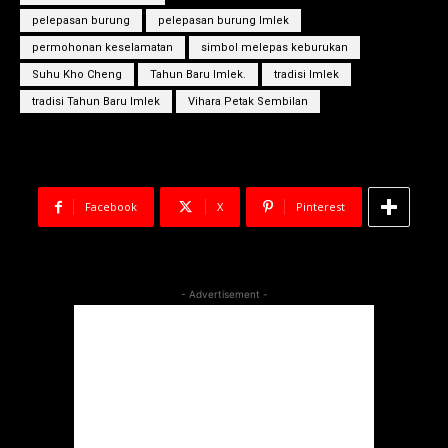
pelepasan burung
pelepasan burung Imlek
permohonan keselamatan
simbol melepas keburukan
Suhu Kho Cheng
Tahun Baru Imlek.
tradisi Imlek
tradisi Tahun Baru Imlek
Vihara Petak Sembilan
Facebook
X
Pinterest
- Advertisement -