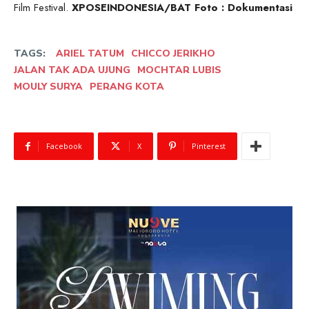
Film Festival.
XPOSEINDONESIA/BAT Foto : Dokumentasi
TAGS:
ARIEL TATUM
CHICCO JERIKHO
JALAN TAK ADA UJUNG
MOCHTAR LUBIS
MOULY SURYA
PERANG KOTA
Facebook
X
Pinterest