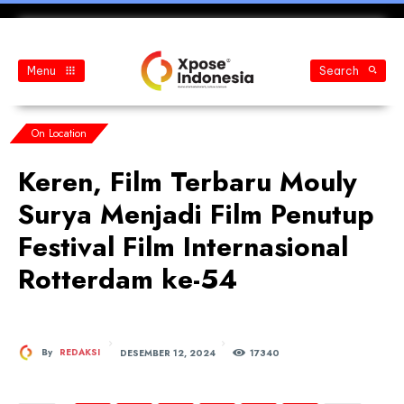
Menu
Search
On Location
Keren, Film Terbaru Mouly
Surya Menjadi Film Penutup
Festival Film Internasional
Rotterdam ke-54
DESEMBER 12, 2024
By
REDAKSI
173
40