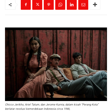
Chicco Jerikho, Ariel Tatum, dan Jerome Kurnia, dalam kisah “Perang Kota”
berlatar revolusi kemerdekaan Indonesia circa 1946,