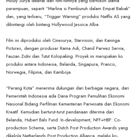
Mouly Surya dikenal dari film-filmnya yang bertokoh utama
perempuan, seperti “Marlina si Pembunuh dalam Empat Babak”
dan, yang terbaru, “Trigger Warning” produksi Netflix AS yang
dibintangi oleh bintang Hollywood Jessica Alba.
Film ini diproduksi oleh Cinesurya, Starvision, dan Kaninga
Pictures, dengan produser Rama Adi, Chand Parwez Servia,
Fauzan Zidni dan Tutut Kolopaking. Proyek ini merupakan ko
produksi antara Indonesia, Belanda, Singapura, Prancis,
Norwegia, Filipina, dan Kamboja.
“Perang Kota” menerima dukungan dari berbagai negara, dari
Pemerintah Indonesia ada Dana Program Pemulihan Ekonomi
Nasional Bidang Perfilman Kementerian Pariwisata dan Ekonomi
Kreatif. Kemudian berturut-turut pendanaan diterima dari
Belanda, Hubert Bals Fund: In-development, NFF+HBF: Co-
production Scheme, serta Dutch Post Production Awards yang
dikelola Netherlands Post Production Alliance, melalui ko-