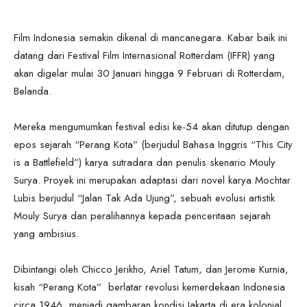
Film Indonesia semakin dikenal di mancanegara. Kabar baik ini
datang dari Festival Film Internasional Rotterdam (IFFR) yang
akan digelar mulai 30 Januari hingga 9 Februari di Rotterdam,
Belanda.
Mereka mengumumkan festival edisi ke-54 akan ditutup dengan
epos sejarah “Perang Kota” (berjudul Bahasa Inggris “This City
is a Battlefield”) karya sutradara dan penulis skenario Mouly
Surya. Proyek ini merupakan adaptasi dari novel karya Mochtar
Lubis berjudul “Jalan Tak Ada Ujung”, sebuah evolusi artistik
Mouly Surya dan peralihannya kepada penceritaan sejarah
yang ambisius.
Dibintangi oleh Chicco Jerikho, Ariel Tatum, dan Jerome Kurnia,
kisah “Perang Kota” berlatar revolusi kemerdekaan Indonesia
circa 1946, menjadi gambaran kondisi Jakarta di era kolonial.