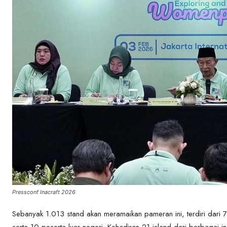
Pressconf Inacraft 2026
Sebanyak 1.013 stand akan meramaikan pameran ini, terdiri dari 
serta 10 peserta luar negeri. Kehadiran 21 island dari berbagai i