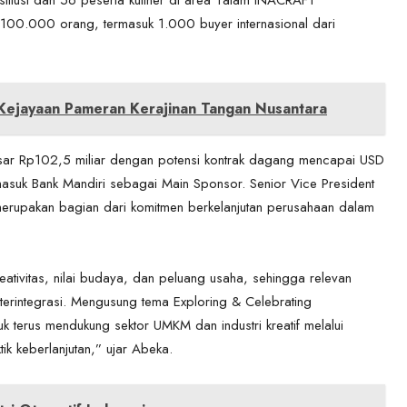
00.000 orang, termasuk 1.000 buyer internasional dari
ejayaan Pameran Kerajinan Tangan Nusantara
besar Rp102,5 miliar dengan potensi kontrak dagang mencapai USD
ermasuk Bank Mandiri sebagai Main Sponsor. Senior Vice President
merupakan bagian dari komitmen berkelanjutan perusahaan dalam
tivitas, nilai budaya, dan peluang usaha, sehingga relevan
integrasi. Mengusung tema Exploring & Celebrating
k terus mendukung sektor UMKM dan industri kreatif melalui
ik keberlanjutan,” ujar Abeka.