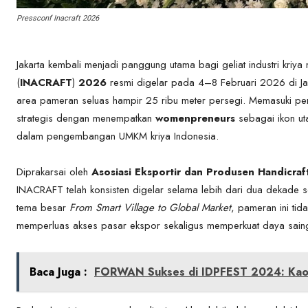
Pressconf Inacraft 2026
Jakarta kembali menjadi panggung utama bagi geliat industri kriya
(
INACRAFT
)
2026
resmi digelar pada 4–8 Februari 2026 di Jaka
area pameran seluas hampir 25 ribu meter persegi. Memasuki 
strategis dengan menempatkan
womenpreneurs
sebagai ikon ut
dalam pengembangan UMKM kriya Indonesia.
Diprakarsai oleh
Asosiasi Eksportir dan Produsen Handicraf
INACRAFT telah konsisten digelar selama lebih dari dua dekade 
tema besar
From Smart Village to Global Market
, pameran ini tid
memperluas akses pasar ekspor sekaligus memperkuat daya saing 
Baca Juga :
FORWAN Sukses di IDPFEST 2024: Kaos