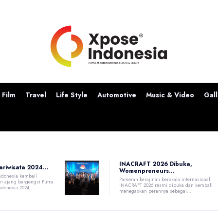
Film
Travel
Life Style
Automotive
Music & Video
Gall
INACRAFT 2026 Dibuka,
ariwisata 2024...
Womenpreneurs...
Indonesia kembali
Pameran kerajinan berskala internasional
 ajang bergengsi Putra
INACRAFT 2026 resmi dibuka dan kembali
ndonesia 2024,...
menegaskan perannya sebagai...