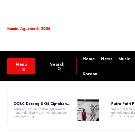
Kamis, Agustus 6, 2026
Home
News
Music
Search
Menu
Korean
OCBC Dorong UKM Ciptakan...
Putra Putri P
Keberlanjutan kini bukan lagi sekadar
Yayasan El John 
tren, melainkan mulai menjadi bagian
menyelenggarakan
dari gaya hidup...
Putri Pariwisata I