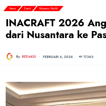
News
Event
Womens World
INACRAFT 2026 Angk
dari Nusantara ke Pa
By
REDAKSI
FEBRUARI 4, 2026
173
62