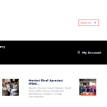
EMAIL US
ery
My Account
Menteri Ekraf Apresiasi
IPEMI...
Menteri Ekonomi Kreatif (Menteri Ekraf)
Teuku Riefky Harsya memberikan
pembekalan mengenai strategi
meningkatkan...