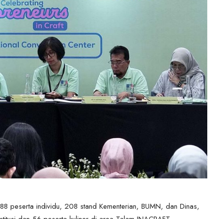
788 peserta individu, 208 stand Kementerian, BUMN, dan Dinas,
nstitusi dan 56 peserta kuliner di area Talam INACRAFT