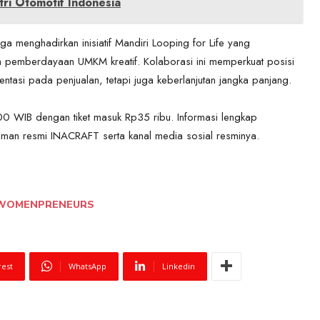
ri Otomotif Indonesia
ga menghadirkan inisiatif Mandiri Looping for Life yang
rta pemberdayaan UMKM kreatif. Kolaborasi ini memperkuat posisi
ntasi pada penjualan, tetapi juga keberlanjutan jangka panjang.
 WIB dengan tiket masuk Rp35 ribu. Informasi lengkap
man resmi INACRAFT serta kanal media sosial resminya.
WOMENPRENEURS
rest
WhatsApp
Linkedin