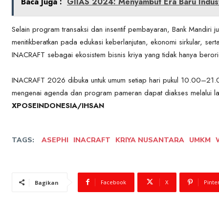
Baca Juga :
GIIAS 2024: Menyambut Era Baru Indust
Selain program transaksi dan insentif pembayaran, Bank Mandiri ju
menitikberatkan pada edukasi keberlanjutan, ekonomi sirkular, se
INACRAFT sebagai ekosistem bisnis kriya yang tidak hanya berorie
INACRAFT 2026 dibuka untuk umum setiap hari pukul 10.00–21.00
mengenai agenda dan program pameran dapat diakses melalui la
XPOSEINDONESIA/IHSAN
TAGS:
ASEPHI
INACRAFT
KRIYA NUSANTARA
UMKM
Facebook
X
Pinte
Bagikan