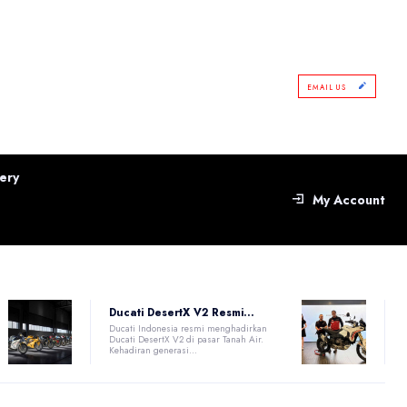
EMAIL US
ery
My Account
Ducati DesertX V2 Resmi...
Ducati Indonesia resmi menghadirkan
Ducati DesertX V2 di pasar Tanah Air.
Kehadiran generasi...