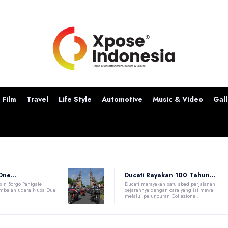
Film
Travel
Life Style
Automotive
Music & Video
Gall
ne...
Ducati Rayakan 100 Tahun...
sin Borgo Panigale
Ducati merayakan satu abad perjalanan
mbelah udara Nusa Dua.
sejarahnya dengan cara yang istimewa
melalui peluncuran Collezione...