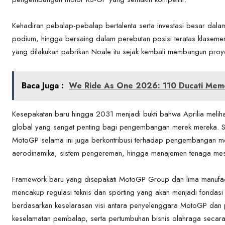
Kehadiran pebalap-pebalap bertalenta serta investasi besar dal
podium, hingga bersaing dalam perebutan posisi teratas klasemen
yang dilakukan pabrikan Noale itu sejak kembali membangun pro
Baca Juga :
We Ride As One 2026: 110 Ducati Memer
Kesepakatan baru hingga 2031 menjadi bukti bahwa Aprilia melih
global yang sangat penting bagi pengembangan merek mereka. Sela
MotoGP selama ini juga berkontribusi terhadap pengembangan moto
aerodinamika, sistem pengereman, hingga manajemen tenaga mes
Framework baru yang disepakati MotoGP Group dan lima manufactu
mencakup regulasi teknis dan sporting yang akan menjadi fondasi
berdasarkan keselarasan visi antara penyelenggara MotoGP dan p
keselamatan pembalap, serta pertumbuhan bisnis olahraga secara 