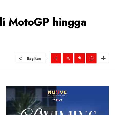
di MotoGP hingga
a
Bagikan