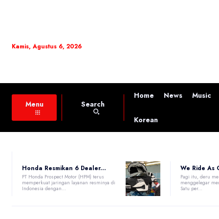
Kamis, Agustus 6, 2026
Home
News
Music
Search
Menu
Korean
Honda Resmikan 6 Dealer...
We Ride As O
PT Honda Prospect Motor (HPM) terus
Pagi itu, deru me
memperkuat jaringan layanan resminya di
menggelegar me
Indonesia dengan...
Satu per...