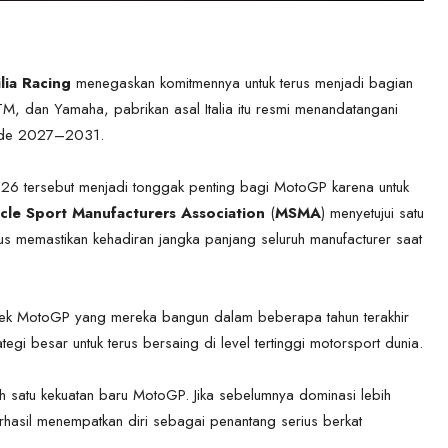
lia Racing
menegaskan komitmennya untuk terus menjadi bagian
M, dan Yamaha, pabrikan asal Italia itu resmi menandatangani
iode 2027–2031.
26 tersebut menjadi tonggak penting bagi MotoGP karena untuk
cle Sport Manufacturers Association
(
MSMA
) menyetujui satu
us memastikan kehadiran jangka panjang seluruh manufacturer saat
royek MotoGP yang mereka bangun dalam beberapa tahun terakhir
egi besar untuk terus bersaing di level tertinggi motorsport dunia.
h satu kekuatan baru MotoGP. Jika sebelumnya dominasi lebih
rhasil menempatkan diri sebagai penantang serius berkat