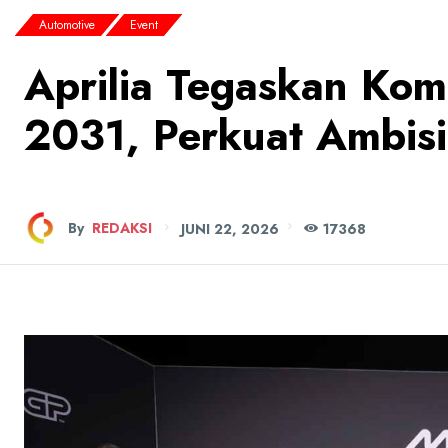
Automotive
Event
Aprilia Tegaskan Ko
2031, Perkuat Ambisi
By
REDAKSI
JUNI 22, 2026
173
68