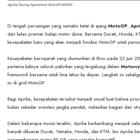
Aprilia Racing Agreement MotoGP-MSMA
Di tengah persaingan yang semakin ketat di ajang
MotoGP
,
Apri
dari kelas premier balap motor dunia. Bersama Ducati, Honda, KT
kesepakatan baru yang akan menjadi fondasi MotoGP untuk per
Kesepakatan bersejarah yang diumumkan di Brno pada 22 Juni 20
pertama kalinya seluruh pabrikan yang tergabung dalam
Motorcy
framework bersama untuk lima tahun ke depan. Langkah ini sekalig
ini di grid MotoGP.
Bagi Aprilia, kesepakatan tersebut menjadi sinyal kuat bahwa p
bukan sekadar investasi jangka pendek, melainkan bagian dari strat
Dalam beberapa musim terakhir, Aprilia berkembang menjadi sala
banyak dikuasai Ducati, Yamaha, Honda, dan KTM, kini Aprilia be
pengembangan motor RS-GP yang semakin kompetitif.