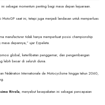
n ini sebagai momentum penting bagi masa depan kejuaraan.
i MotoGP saat ini, tetapi juga menjadi landasan untuk memperluas
ima manufacturer tidak hanya memperkuat posisi championship
 masa depannya,” ujar Ezpeleta.
romosi global, keterlibatan penggemar, dan pengembangan
 lebih besar di seluruh dunia.
gan Fédération Internationale de Motocyclisme hingga tahun 2060,
ng.
simo Rivola
, menyebut kesepakatan ini sebagai pencapaian