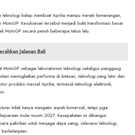
am teknologi balap membuat Aprilia mampu meraih kemenangan,
 MotoGP. Kesuksesan tersebut menjadi bukti transformasi besar
yek MotoGP secara penuh beberapa tahun lalu.
ahkan Jalanan Bali
at MotoGP sebagai laboratorium teknologi sekaligus panggung
in meningkatkan performa di lintasan, teknologi yang lahir dari
r produksi massal Aprilia, termasuk teknologi elektronik,
in.
rer tidak hanya mengatur aspek komersial, tetapi juga
 kejuaraan mulai musim 2027. Kesepakatan ini dibangun
ara pabrikan untuk menjaga daya saing, relevansi teknologi,
berkelanjutan.