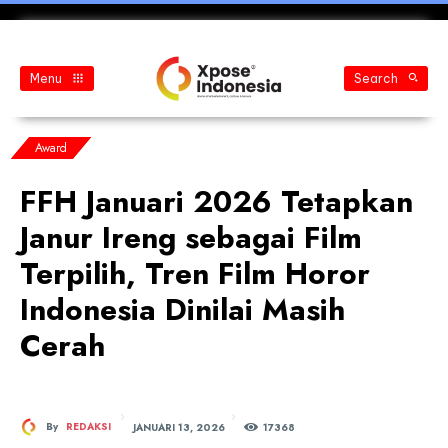
Menu
Search
Award
FFH Januari 2026 Tetapkan
Janur Ireng sebagai Film
Terpilih, Tren Film Horor
Indonesia Dinilai Masih
Cerah
JANUARI 13, 2026
By
REDAKSI
173
68