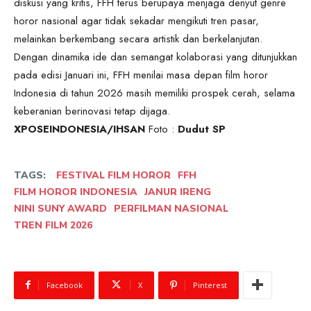
diskusi yang kritis, FFH terus berupaya menjaga denyut genre
horor nasional agar tidak sekadar mengikuti tren pasar,
melainkan berkembang secara artistik dan berkelanjutan.
Dengan dinamika ide dan semangat kolaborasi yang ditunjukkan
pada edisi Januari ini, FFH menilai masa depan film horor
Indonesia di tahun 2026 masih memiliki prospek cerah, selama
keberanian berinovasi tetap dijaga.
XPOSEINDONESIA/IHSAN
Foto :
Dudut SP
TAGS:
FESTIVAL FILM HOROR
FFH
FILM HOROR INDONESIA
JANUR IRENG
NINI SUNY AWARD
PERFILMAN NASIONAL
TREN FILM 2026
Facebook
X
Pinterest