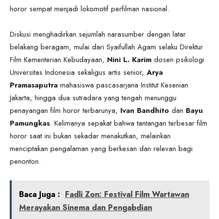
horor sempat menjadi lokomotif perfilman nasional.
Diskusi menghadirkan sejumlah narasumber dengan latar
belakang beragam, mulai dari Syaifullah Agam selaku Direktur
Film Kementerian Kebudayaan,
Nini L. Karim
dosen psikologi
Universitas Indonesia sekaligus artis senior,
Arya
Pramasaputra
mahasiswa pascasarjana Institut Kesenian
Jakarta, hingga dua sutradara yang tengah menunggu
penayangan film horor terbarunya,
Ivan Bandhito
dan
Bayu
Pamungkas
. Kelimanya sepakat bahwa tantangan terbesar film
horor saat ini bukan sekadar menakutkan, melainkan
menciptakan pengalaman yang berkesan dan relevan bagi
penonton.
Baca Juga :
Fadli Zon: Festival Film Wartawan
Merayakan Sinema dan Pengabdian