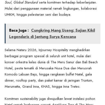
Soul, Global Standard
serta komitmen terhadap keberlanjutan.
Mulai dari penggunaan material ramah lingkungan, kolaborasi
UMKM, hingga pelestarian seni dan budaya.
Baca Juga :
Cungkring Mang Uceng: Sajian Kikil
Legendaris di Jantung Surya Kencana
Selama Nataru 2026, InJourney Hospitality menghadirkan
berbagai program spesial di seluruh unit hotel, mulai dari
konser orkestra kelas dunia di The Meru Sanur dan Bali Beach
Hotel, pesta tematik di Merusaka Nusa Dua dan Meruorah
Komodo Labuan Bajo, hingga rangkaian buffet Natal, gala
dinner, rooftop party, dan paket kamar di jaringan Truntum,
Merumatta, Grand Inna, KHAS, hingga Inna Tretes.
Komitmen sustainability juga diwujudkan lewat instalasi pohon
Natal ramah lingkungan seperti
Angklung Tree
di The Meru