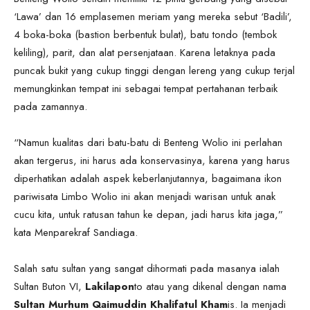
‘Lawa’ dan 16 emplasemen meriam yang mereka sebut ‘Badili’,
4 boka-boka (bastion berbentuk bulat), batu tondo (tembok
keliling), parit, dan alat persenjataan. Karena letaknya pada
puncak bukit yang cukup tinggi dengan lereng yang cukup terjal
memungkinkan tempat ini sebagai tempat pertahanan terbaik
pada zamannya.
“Namun kualitas dari batu-batu di Benteng Wolio ini perlahan
akan tergerus, ini harus ada konservasinya, karena yang harus
diperhatikan adalah aspek keberlanjutannya, bagaimana ikon
pariwisata Limbo Wolio ini akan menjadi warisan untuk anak
cucu kita, untuk ratusan tahun ke depan, jadi harus kita jaga,”
kata Menparekraf Sandiaga.
Salah satu sultan yang sangat dihormati pada masanya ialah
Sultan Buton VI,
Lakilapon
to atau yang dikenal dengan nama
Sultan Murhum Qaimuddin Khalifatul Kham
is. Ia menjadi