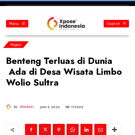
Menu
Search
Ragam
Benteng Terluas di Dunia
Ada di Desa Wisata Limbo
Wolio Sultra
JUNI 9, 2022
By
REDAKSI
173
208