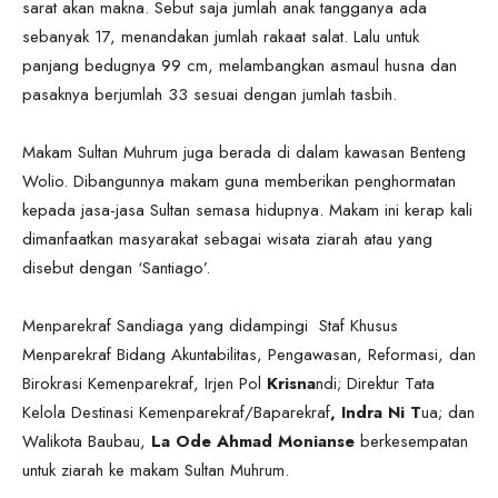
sarat akan makna. Sebut saja jumlah anak tangganya ada
sebanyak 17, menandakan jumlah rakaat salat. Lalu untuk
panjang bedugnya 99 cm, melambangkan asmaul husna dan
pasaknya berjumlah 33 sesuai dengan jumlah tasbih.
Makam Sultan Muhrum juga berada di dalam kawasan Benteng
Wolio. Dibangunnya makam guna memberikan penghormatan
kepada jasa-jasa Sultan semasa hidupnya. Makam ini kerap kali
dimanfaatkan masyarakat sebagai wisata ziarah atau yang
disebut dengan ‘Santiago’.
Menparekraf Sandiaga yang didampingi Staf Khusus
Menparekraf Bidang Akuntabilitas, Pengawasan, Reformasi, dan
Birokrasi Kemenparekraf, Irjen Pol
Krisna
ndi; Direktur Tata
Kelola Destinasi Kemenparekraf/Baparekraf
, Indra Ni T
ua; dan
Walikota Baubau,
La Ode Ahmad Monianse
berkesempatan
untuk ziarah ke makam Sultan Muhrum.