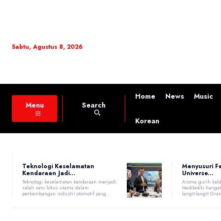
Sabtu, Agustus 8, 2026
Home
News
Music
Search
Menu
Korean
Teknologi Keselamatan
Menyusuri F
Kendaraan Jadi...
Universe...
Teknologi keselamatan kendaraan menjadi
Aroma gurih kald
salah satu fokus utama dalam
tteokbokki hang
perkembangan industri otomotif yang...
langit-langit Gran