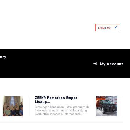
EMAIL US
ery
My Account
ZEEKR Pamerkan Empat
Lineup...
Persaingan kendaraan listrik premium di
Indonesia semakin menarik. Pada ajang
GAIKINDO Indonesia International...