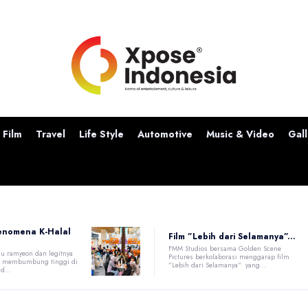
Film
Travel
Life Style
Automotive
Music & Video
Gall
enomena K-Halal
Film ”Lebih dari Selamanya”...
FMM Studios bersama Golden Scene
u ramyeon dan legitnya
Pictures berkolaborasi menggarap film
at membumbung tinggi di
”Lebih dari Selamanya” yang...
d...