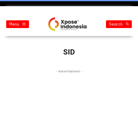
Menu
Search
SID
- Advertisement -