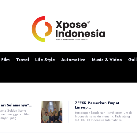
Film
Travel
Life Style
Automotive
Music & Video
Gall
ZEEKR Pamerkan Empat
dari Selamanya”...
Lineup...
sama Golden Scene
Persaingan kendaraan listrik premium di
borasi menggarap film
Indonesia semakin menarik. Pada ajang
manya” yang...
GAIKINDO Indonesia International...