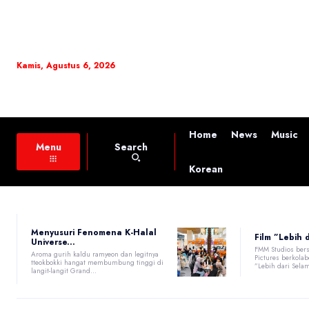
Kamis, Agustus 6, 2026
Home
News
Music
Search
Menu
Korean
Menyusuri Fenomena K-Halal
Film ”Lebih 
Universe...
FMM Studios ber
Aroma gurih kaldu ramyeon dan legitnya
Pictures berkola
tteokbokki hangat membumbung tinggi di
”Lebih dari Sela
langit-langit Grand...