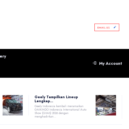
EMAIL US
ery
My Account
Geely Tampilkan Lineup
Lengkap...
Geely Indonesia kembali meramaikan
GAIKINDO Indonesia International Auto
Show (GIIAS) 2026 dengan
menghadirkan...