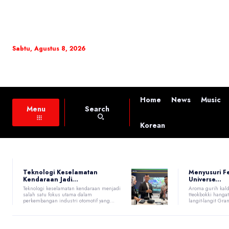
Sabtu, Agustus 8, 2026
Home
News
Music
Search
Menu
Korean
Teknologi Keselamatan
Menyusuri F
Kendaraan Jadi...
Universe...
Teknologi keselamatan kendaraan menjadi
Aroma gurih kald
salah satu fokus utama dalam
tteokbokki hang
perkembangan industri otomotif yang...
langit-langit Gran