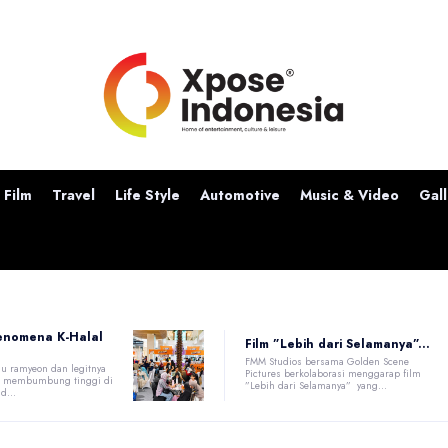
Film
Travel
Life Style
Automotive
Music & Video
Gall
enomena K-Halal
Film ”Lebih dari Selamanya”...
FMM Studios bersama Golden Scene
u ramyeon dan legitnya
Pictures berkolaborasi menggarap film
at membumbung tinggi di
”Lebih dari Selamanya” yang...
d...