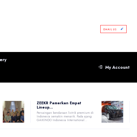
EMAIL US
ery
My Account
ZEEKR Pamerkan Empat
Lineup...
Persaingan kendaraan listrik premium di
Indonesia semakin menarik. Pada ajang
GAIKINDO Indonesia International...