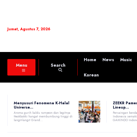
Jumat, Agustus 7, 2026
Home
News
Music
Search
Menu
Korean
Menyusuri Fenomena K-Halal
ZEEKR Pame
Universe...
Lineup...
Aroma gurih kaldu ramyeon dan legitnya
Persaingan kenda
tteokbokki hangat membumbung tinggi di
Indonesia semaki
langit-langit Grand...
GAIKINDO Indones