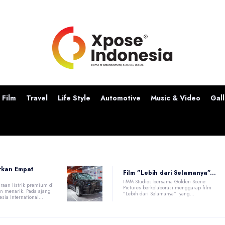
Film
Travel
Life Style
Automotive
Music & Video
Gall
rkan Empat
Film ”Lebih dari Selamanya”...
FMM Studios bersama Golden Scene
raan listrik premium di
Pictures berkolaborasi menggarap film
n menarik. Pada ajang
”Lebih dari Selamanya” yang...
ia International...