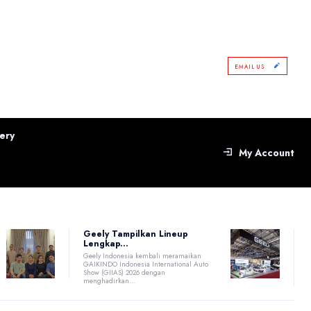
EMAIL US
ery
My Account
Geely Tampilkan Lineup
Lengkap...
Geely Indonesia kembali meramaikan
GAIKINDO Indonesia International Auto
Show (GIIAS) 2026 dengan
menghadirkan...