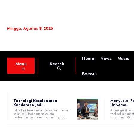
Minggu, Agustus 9, 2026
Home
News
Music
Search
Menu
Korean
Teknologi Keselamatan
Menyusuri F
Kendaraan Jadi...
Universe...
Teknologi keselamatan kendaraan menjadi
Aroma gurih kald
salah satu fokus utama dalam
tteokbokki hang
perkembangan industri otomotif yang...
langit-langit Gran