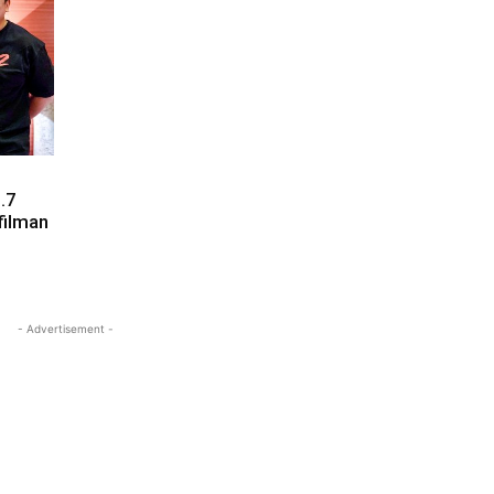
.7
filman
- Advertisement -