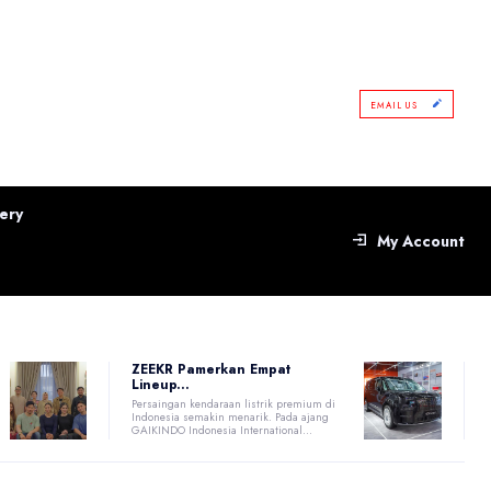
EMAIL US
ery
My Account
ZEEKR Pamerkan Empat
Lineup...
Persaingan kendaraan listrik premium di
Indonesia semakin menarik. Pada ajang
GAIKINDO Indonesia International...