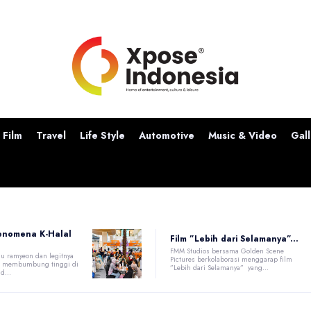
Film
Travel
Life Style
Automotive
Music & Video
Gall
enomena K-Halal
Film ”Lebih dari Selamanya”...
FMM Studios bersama Golden Scene
u ramyeon dan legitnya
Pictures berkolaborasi menggarap film
at membumbung tinggi di
”Lebih dari Selamanya” yang...
d...