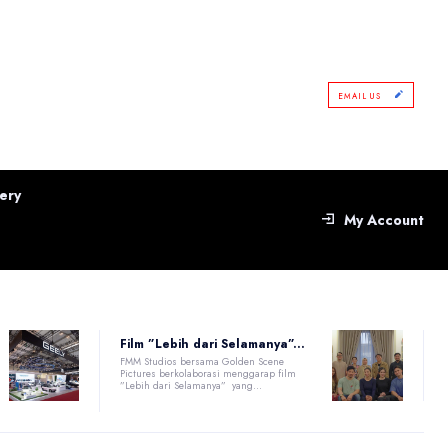
EMAIL US
ery
My Account
Film ”Lebih dari Selamanya”...
FMM Studios bersama Golden Scene
Pictures berkolaborasi menggarap film
”Lebih dari Selamanya” yang...