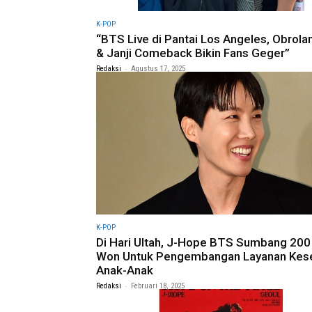
K-POP
“BTS Live di Pantai Los Angeles, Obrola
& Janji Comeback Bikin Fans Geger”
-
Redaksi
Agustus 17, 2025
K-POP
Di Hari Ultah, J-Hope BTS Sumbang 200
Won Untuk Pengembangan Layanan Kes
Anak-Anak
-
Redaksi
Februari 18, 2025