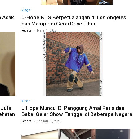
K-POP
n Acak
J-Hope BTS Berpetualangan di Los Angeles
dan Mampir di Gerai Drive-Thru
-
Redaksi
Maret 1, 2025
K-POP
 Juta
J Hope Muncul Di Panggung Amal Paris dan
ehatan
Bakal Gelar Show Tunggal di Beberapa Negara
-
Redaksi
Januari 19, 2025