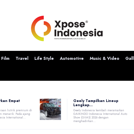
Film
Travel
Life Style
Automotive
Music & Video
Gall
Geely Tampilkan Lineup
rkan Empat
Lengkap...
Geely Indonesia kembali meramaikan
raan listrik premium di
GAIKINDO Indonesia International Auto
n menarik. Pada ajang
Show (GIIAS) 2026 dengan
ia International...
menghadirkan...