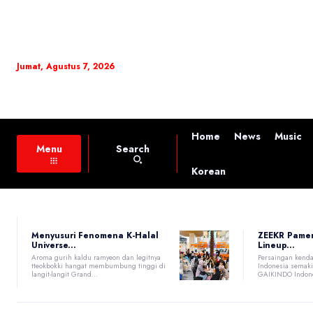
Jumat, Agustus 7, 2026
Home
News
Music
Search
Menu
Korean
Menyusuri Fenomena K-Halal
ZEEKR Pame
Universe...
Lineup...
Aroma gurih kaldu ramyeon dan legitnya
Persaingan kenda
tteokbokki hangat membumbung tinggi di
Indonesia semaki
langit-langit Grand...
GAIKINDO Indones