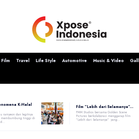
Film
Travel
Life Style
Automotive
Music & Video
Gall
enomena K-Halal
Film ”Lebih dari Selamanya”...
FMM Studios bersama Golden Scene
u ramyeon dan legitnya
Pictures berkolaborasi menggarap film
at membumbung tinggi di
”Lebih dari Selamanya” yang...
d...