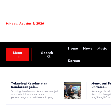
Minggu, Agustus 9, 2026
Home
News
Music
Search
Menu
Korean
Teknologi Keselamatan
Menyusuri F
Kendaraan Jadi...
Universe...
Teknologi keselamatan kendaraan menjadi
Aroma gurih kald
salah satu fokus utama dalam
tteokbokki hang
perkembangan industri otomotif yang...
langit-langit Gran