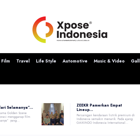
Film
Travel
Life Style
Automotive
Music & Video
Gall
ZEEKR Pamerkan Empat
dari Selamanya”...
Lineup...
sama Golden Scene
Persaingan kendaraan listrik premium di
borasi menggarap film
Indonesia semakin menarik. Pada ajang
manya” yang...
GAIKINDO Indonesia International...