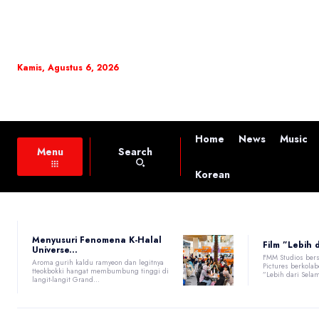
Kamis, Agustus 6, 2026
Home
News
Music
Search
Menu
Korean
Menyusuri Fenomena K-Halal
Film ”Lebih 
Universe...
FMM Studios ber
Aroma gurih kaldu ramyeon dan legitnya
Pictures berkola
tteokbokki hangat membumbung tinggi di
”Lebih dari Sela
langit-langit Grand...