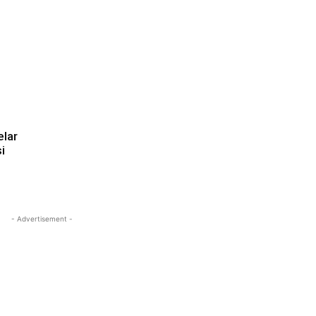
elar
i
- Advertisement -