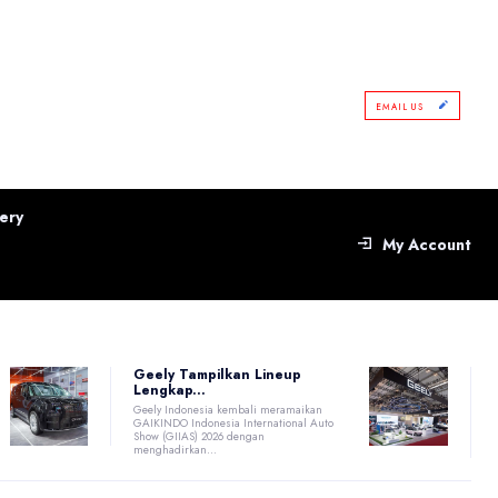
EMAIL US
ery
My Account
Geely Tampilkan Lineup
Lengkap...
Geely Indonesia kembali meramaikan
GAIKINDO Indonesia International Auto
Show (GIIAS) 2026 dengan
menghadirkan...