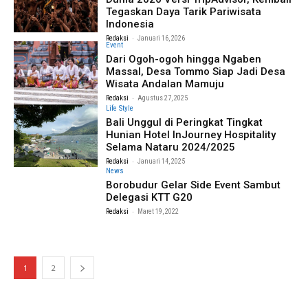
Tegaskan Daya Tarik Pariwisata
Indonesia
-
Redaksi
Januari 16, 2026
Event
Dari Ogoh-ogoh hingga Ngaben
Massal, Desa Tommo Siap Jadi Desa
Wisata Andalan Mamuju
-
Redaksi
Agustus 27, 2025
Life Style
Bali Unggul di Peringkat Tingkat
Hunian Hotel InJourney Hospitality
Selama Nataru 2024/2025
-
Redaksi
Januari 14, 2025
News
Borobudur Gelar Side Event Sambut
Delegasi KTT G20
-
Redaksi
Maret 19, 2022
1
2