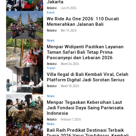
Jakarta
-
Redaksi
Juni 8, 2026
Event
We Ride As One 2026: 110 Ducati
Memerahkan Jalanan Bali
-
Redaksi
Mei 13, 2026
News
Menpar Widiyanti Pastikan Layanan
Taman Safari Bali Tetap Prima
Pascanyepi dan Lebaran 2026
-
Redaksi
Maret 26, 2026
Travel
Villa Ilegal di Bali Kembali Viral, Celah
Platform Digital Jadi Sorotan Serius
-
Redaksi
Maret 18, 2026
News
Menpar Tegaskan Kebersihan Laut
Jadi Fondasi Daya Saing Pariwisata
Indonesia
-
Redaksi
Februari 7, 2026
News
Bali Raih Predikat Destinasi Terbaik
Dunia 2026 Versi TripAdvisor, Kembali