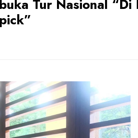
mbuka Tur Nasional “D
pick”