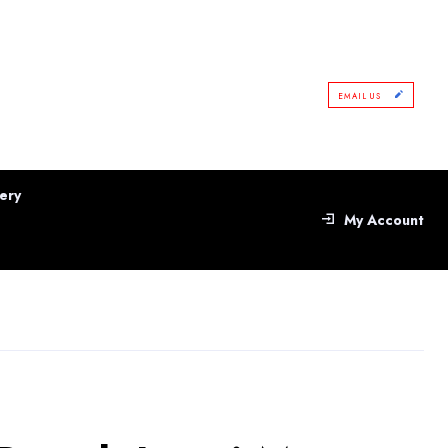
EMAIL US
ery
My Account