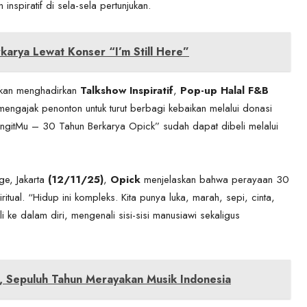
spiratif di sela-sela pertunjukan.
karya Lewat Konser “I’m Still Here”
 akan menghadirkan
Talkshow Inspiratif
,
Pop-up Halal F&B
mengajak penonton untuk turut berbagi kebaikan melalui donasi
LangitMu – 30 Tahun Berkarya Opick” sudah dapat dibeli melalui
ge, Jakarta
(12/11/25)
,
Opick
menjelaskan bahwa perayaan 30
itual. “Hidup ini kompleks. Kita punya luka, marah, sepi, cinta,
 ke dalam diri, mengenali sisi-sisi manusiawi sekaligus
ng, Sepuluh Tahun Merayakan Musik Indonesia