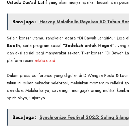
Ustadz Das’ad Latif
yang akan menyampaikan tausiah dan pesan in
Baca Juga :
Harvey Malaihollo Rayakan 50 Tahun Ber
Selain konser utama, rangkaian acara “Di Bawah LangitMu” juga
Booth
, serta program sosial
“Sedekah untuk Negeri”
, yang 
dan aksi sosial bagi masyarakat sekitar. Tiket konser “Di Bawah 
platform resmi
artatix.co.id
.
Dalam press conference yang digelar di D’Wangsa Resto & Loun
tahun ini bukan sekadar selebrasi, melainkan momentum refleksi spir
dan doa. Melalui karya, saya ingin mengajak orang melihat kembali
spiritualnya,” ujarnya.
Baca Juga :
Synchronize Festival 2025: Saling Sila