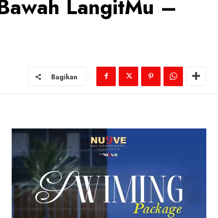
i Bawah LangitMu –
Bagikan