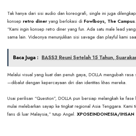
Tak hanya dari sisi audio dan koreografi, single ini juga dilengka
konsep
retro diner
yang berlokasi di
Fowlboys, The Campus
.
“Kami ingin konsep retro diner yang fun. Ada satu male lead yan
sama lain. Videonya menunjukkan sisi savage dan playful kami sa
Baca Juga :
BASS3 Reuni Setelah 15 Tahun, Suarakan
Melalui visual yang kuat dan penuh gaya, DOLLA mengubah rasa s
—dibalut dengan kepercayaan diri dan identitas khas mereka.
Usai perilisan “Question”, DOLLA pun bersiap melangkah ke fase 
mulai melebarkan sayap ke tingkat regional Asia Tenggara. Kami
fans di luar Malaysia,” tutup Angel.
XPOSEINDONESIA/IHSAN