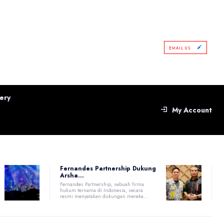
EMAIL US
ery
My Account
Fernandes Partnership Dukung
Arsha...
Fernandes Partnership, sebuah firma
hukum ternama di Indonesia, secara
resmi menyatakan dukungan mereka...