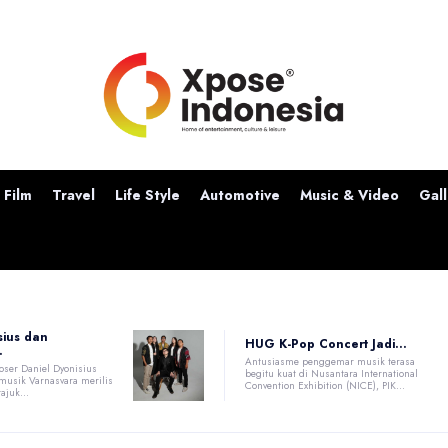
Film
Travel
Life Style
Automotive
Music & Video
Gall
sius dan
HUG K-Pop Concert Jadi...
.
Antusiasme penggemar musik terasa
ser Daniel Dyonisius
begitu kuat di Nusantara International
 musik Varnasvara merilis
Convention Exhibition (NICE), PIK...
ajuk...