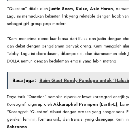
“Question” ditulis oleh
Justin Seow, Kuizz, Aziz Harun
, bersa
Lagu ini memadukan kekuatan lirik yang relatable dengan hook y
sebagai girl group pop modern.
“Kami menerima demo luar biasa dari Kuizz dan Justin dengan chorus
dan dekat dengan pengalaman banyak orang. Kami mengolah ulang 
Tabby. Lagu ini diproduseri, dikomposisi, dan diaransemen oleh
DOLLA namun dengan kedalaman emosi yang lebih matang.
Baca Juga :
Baim Gaet Rendy Pandugo untuk ‘Halusin
Daya tarik “Question” semakin diperkuat lewat koreografi enerjik 
Koreografi digarap oleh
Akkaraphol Prompen (Earth-E)
, kore
“Koreografi ‘Question’ dibuat dengan proses yang sangat seru.
gerakan feminin, formasi unik, dan transisi yang disengaja. Kami ingi
Sabronzo
.