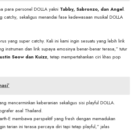
ma para personel DOLLA yakni
Tabby, Sabronzo, dan Angel
.
ang catchy, sekaligus menandai fase kedewasaan musikal DOLLA
 yang super catchy. Kali ini kami ingin sesuatu yang lebih lirik
instrumen dan lirik supaya emosinya benar-benar terasa,” tutur
Justin Seow dan Kuizz
, tetap mempertahankan ciri khas pop
asi’
yang mencerminkan keberanian sekaligus sisi playful DOLLA.
ografer asal Thailand.
 Earth-E membawa perspektif yang fresh dengan memadukan
n tarian ini terasa percaya diri tapi tetap playful,” jelas