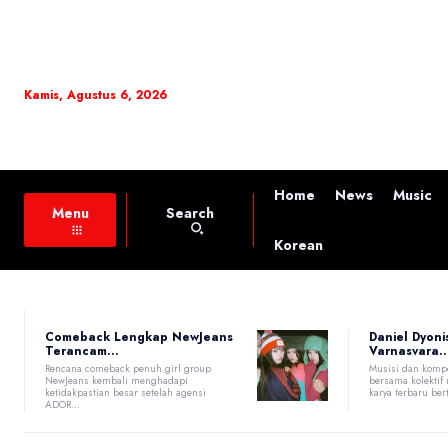
Kamis, Agustus 6, 2026
Home
News
Music
Search
Menu
Korean
Comeback Lengkap NewJeans
Daniel Dyoni
Terancam...
Varnasvara..
Rencana comeback penuh girl group
Musisi dan kompo
NewJeans kembali menghadapi
bersama kolektif
ketidakpastian besar setelah agensi
karya terbaru bert
ADOR...