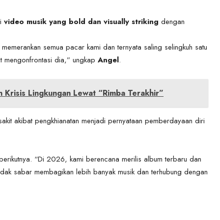
pi
video musik yang bold dan visually striking
dengan
g memerankan semua pacar kami dan ternyata saling selingkuh satu
at mengonfrontasi dia,” ungkap
Angel
.
 Krisis Lingkungan Lewat “Rimba Terakhir”
akit akibat pengkhianatan menjadi pernyataan pemberdayaan diri
berikutnya. “Di 2026, kami berencana merilis album terbaru dan
 tidak sabar membagikan lebih banyak musik dan terhubung dengan