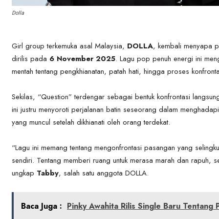
Dolla
Girl group terkemuka asal Malaysia,
DOLLA
, kembali menyapa p
dirilis pada
6 November 2025
. Lagu pop penuh energi ini me
mentah tentang pengkhianatan, patah hati, hingga proses konfrontas
Sekilas, “Question” terdengar sebagai bentuk konfrontasi langsun
ini justru menyoroti perjalanan batin seseorang dalam menghadapi
yang muncul setelah dikhianati oleh orang terdekat.
“Lagu ini memang tentang mengonfrontasi pasangan yang selingkuh
sendiri. Tentang memberi ruang untuk merasa marah dan rapuh, s
ungkap
Tabby
, salah satu anggota DOLLA.
Baca Juga :
Pinky Awahita Rilis Single Baru Tentang