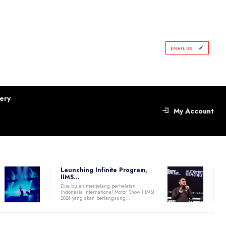
EMAIL US
ery
My Account
Launching Infinite Program,
IIMS...
Dua bulan menjelang perhelatan
Indonesia International Motor Show (IIMS)
2026 yang akan berlangsung...