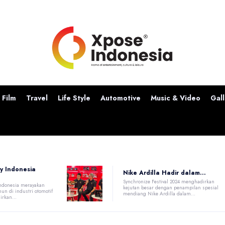
Film
Travel
Life Style
Automotive
Music & Video
Gall
y Indonesia
Nike Ardilla Hadir dalam...
Synchronize Festival 2024 menghadirkan
 Indonesia merayakan
kejutan besar dengan penampilan spesial
un di industri otomotif
mendiang Nike Ardilla dalam...
rkan...