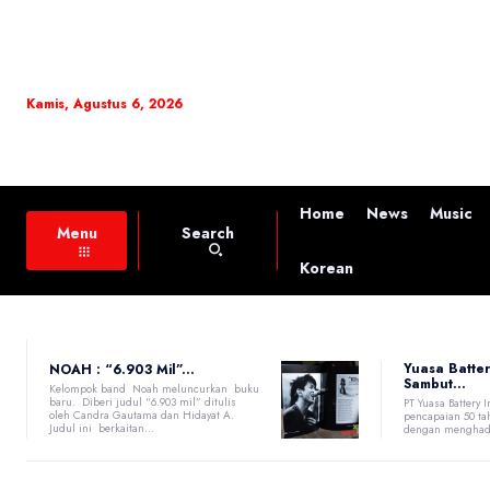
Kamis, Agustus 6, 2026
Home
News
Music
Search
Menu
Korean
Yuasa Batter
NOAH : “6.903 Mil”...
Sambut...
Kelompok band Noah meluncurkan buku
baru. Diberi judul “6.903 mil” ditulis
PT Yuasa Battery
oleh Candra Gautama dan Hidayat A.
pencapaian 50 tah
Judul ini berkaitan...
dengan menghadi