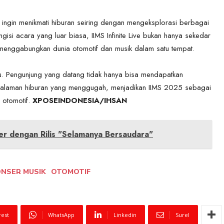
g ingin menikmati hiburan seiring dengan mengeksplorasi berbagai
isi acara yang luar biasa, IIMS Infinite Live bukan hanya sekedar
menggabungkan dunia otomotif dan musik dalam satu tempat.
u. Pengunjung yang datang tidak hanya bisa mendapatkan
pengalaman hiburan yang menggugah, menjadikan IIMS 2025 sebagai
 otomotif.
XPOSEINDONESIA/IHSAN
r dengan Rilis "Selamanya Bersaudara"
NSER MUSIK
OTOMOTIF
rest
WhatsApp
Linkedin
Surel