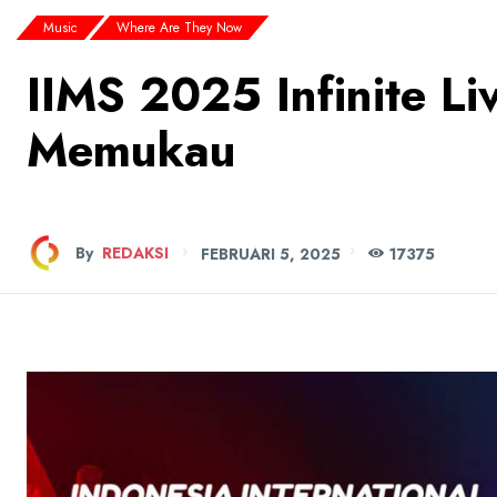
Music
Where Are They Now
IIMS 2025 Infinite Li
Memukau
By
REDAKSI
FEBRUARI 5, 2025
173
75