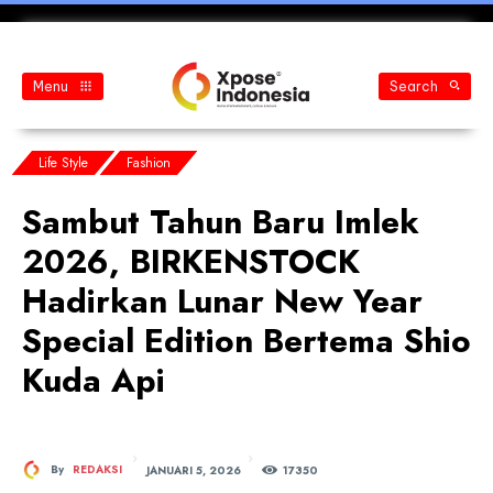
Menu
Search
Life Style
Fashion
Sambut Tahun Baru Imlek
2026, BIRKENSTOCK
Hadirkan Lunar New Year
Special Edition Bertema Shio
Kuda Api
JANUARI 5, 2026
By
REDAKSI
173
50