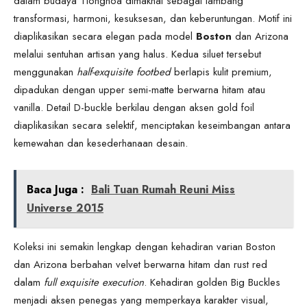
dalam budaya Tionghoa dimaknai sebagai lambang
transformasi, harmoni, kesuksesan, dan keberuntungan. Motif ini
diaplikasikan secara elegan pada model
Boston
dan Arizona
melalui sentuhan artisan yang halus. Kedua siluet tersebut
menggunakan
half-exquisite footbed
berlapis kulit premium,
dipadukan dengan upper semi-matte berwarna hitam atau
vanilla. Detail D-buckle berkilau dengan aksen gold foil
diaplikasikan secara selektif, menciptakan keseimbangan antara
kemewahan dan kesederhanaan desain.
Baca Juga :
Bali Tuan Rumah Reuni Miss
Universe 2015
Koleksi ini semakin lengkap dengan kehadiran varian Boston
dan Arizona berbahan velvet berwarna hitam dan rust red
dalam
full exquisite execution
. Kehadiran golden Big Buckles
menjadi aksen penegas yang memperkaya karakter visual,