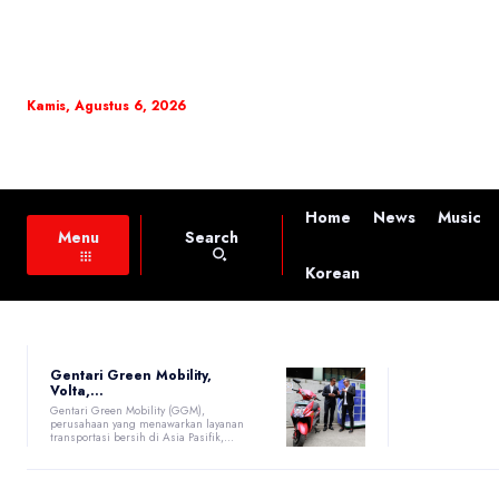
Kamis, Agustus 6, 2026
Home
News
Music
Search
Menu
Korean
Gentari Green Mobility,
Volta,...
Gentari Green Mobility (GGM),
perusahaan yang menawarkan layanan
transportasi bersih di Asia Pasifik,...