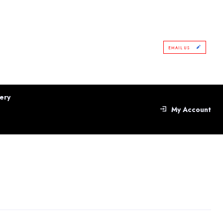
EMAIL US
ery
My Account