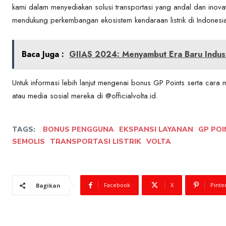
kami dalam menyediakan solusi transportasi yang andal dan inovat
mendukung perkembangan ekosistem kendaraan listrik di Indonesi
Baca Juga :
GIIAS 2024: Menyambut Era Baru Indust
Untuk informasi lebih lanjut mengenai bonus GP Points serta cara 
atau media sosial mereka di @officialvolta.id.
TAGS:
BONUS PENGGUNA
EKSPANSI LAYANAN
GP PO
SEMOLIS
TRANSPORTASI LISTRIK
VOLTA
Facebook
X
Pinte
Bagikan