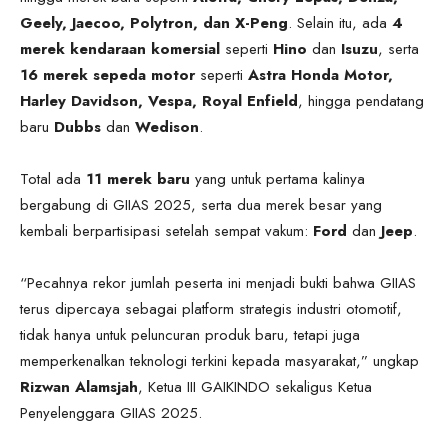
Geely, Jaecoo, Polytron, dan X-Peng
. Selain itu, ada
4
merek kendaraan komersial
seperti
Hino
dan
Isuzu
, serta
16 merek sepeda motor
seperti
Astra Honda Motor,
Harley Davidson, Vespa, Royal Enfield
, hingga pendatang
baru
Dubbs
dan
Wedison
.
Total ada
11 merek baru
yang untuk pertama kalinya
bergabung di GIIAS 2025, serta dua merek besar yang
kembali berpartisipasi setelah sempat vakum:
Ford
dan
Jeep
.
“Pecahnya rekor jumlah peserta ini menjadi bukti bahwa GIIAS
terus dipercaya sebagai platform strategis industri otomotif,
tidak hanya untuk peluncuran produk baru, tetapi juga
memperkenalkan teknologi terkini kepada masyarakat,” ungkap
Rizwan Alamsjah
, Ketua III GAIKINDO sekaligus Ketua
Penyelenggara GIIAS 2025.