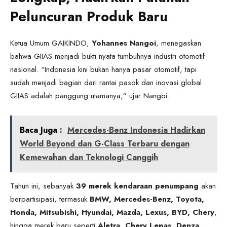
Peluncuran Produk Baru
Ketua Umum GAIKINDO,
Yohannes Nangoi
, menegaskan
bahwa GIIAS menjadi bukti nyata tumbuhnya industri otomotif
nasional. “Indonesia kini bukan hanya pasar otomotif, tapi
sudah menjadi bagian dari rantai pasok dan inovasi global.
GIIAS adalah panggung utamanya,” ujar Nangoi.
Baca Juga :
Mercedes-Benz Indonesia Hadirkan
World Beyond dan G-Class Terbaru dengan
Kemewahan dan Teknologi Canggih
Tahun ini, sebanyak
39 merek kendaraan penumpang
akan
berpartisipasi, termasuk
BMW, Mercedes-Benz, Toyota,
Honda, Mitsubishi, Hyundai, Mazda, Lexus, BYD, Chery
,
hingga merek baru seperti
Aletra, Chery Lepas, Denza,