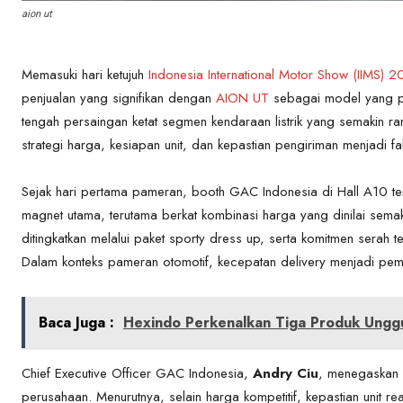
aion ut
Memasuki hari ketujuh
Indonesia International Motor Show (IIMS) 
penjualan yang signifikan dengan
AION UT
sebagai model yang pa
tengah persaingan ketat segmen kendaraan listrik yang semakin ram
strategi harga, kesiapan unit, dan kepastian pengiriman menjadi f
Sejak hari pertama pameran, booth GAC Indonesia di Hall A10 ter
magnet utama, terutama berkat kombinasi harga yang dinilai sem
ditingkatkan melalui paket sporty dress up, serta komitmen serah t
Dalam konteks pameran otomotif, kecepatan delivery menjadi pem
Baca Juga :
Hexindo Perkenalkan Tiga Produk Unggul
Chief Executive Officer GAC Indonesia,
Andry Ciu
, menegaskan 
perusahaan. Menurutnya, selain harga kompetitif, kepastian unit 