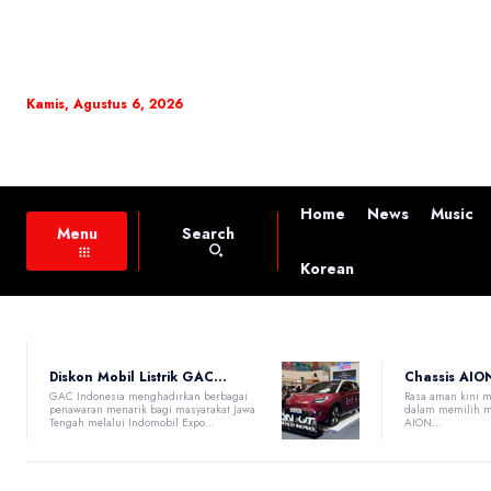
Kamis, Agustus 6, 2026
Home
News
Music
Search
Menu
Korean
Diskon Mobil Listrik GAC...
Chassis AION
GAC Indonesia menghadirkan berbagai
Rasa aman kini m
penawaran menarik bagi masyarakat Jawa
dalam memilih mo
Tengah melalui Indomobil Expo...
AION...