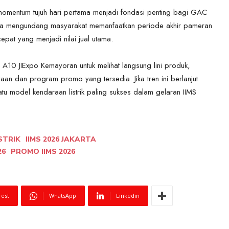
omentum tujuh hari pertama menjadi fondasi penting bagi GAC
knya mengundang masyarakat memanfaatkan periode akhir pameran
pat yang menjadi nilai jual utama.
A10 JIExpo Kemayoran untuk melihat langsung lini produk,
aan dan program promo yang tersedia. Jika tren ini berlanjut
u model kendaraan listrik paling sukses dalam gelaran IIMS
STRIK
IIMS 2026 JAKARTA
26
PROMO IIMS 2026
rest
WhatsApp
Linkedin