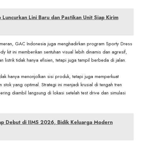
Luncurkan Lini Baru dan Pastikan Unit Siap Kirim
pameran, GAC Indonesia juga menghadirkan program Sporty Dress
 kit ini memberikan sentuhan visual lebih dinamis dan agresif,
trik tidak hanya efisien, tetapi juga tampil berbeda di jalan.
dak hanya menonjolkan sisi produk, tetapi juga memperkuat
tok yang optimal. Strategi ini menjadi krusial di tengah tren
ing diambil langsung di lokasi setelah test drive dan simulasi
p Debut di IIMS 2026, Bidik Keluarga Modern