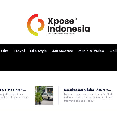
Film
Travel
Life Style
Automotive
Music & Video
Gall
 UT Hadirkan...
Kesuksesan Global AION V...
enjadi faktor utama
Perkembangan pasar kendaraan listrik di
bil listrik, dan chassis
Indonesia sepanjang 2025 menunjukkan
tren yang semakin solid,...