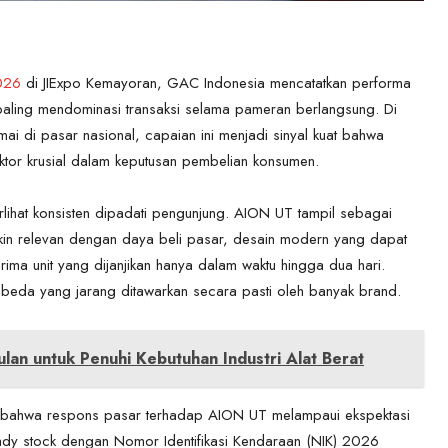
2026
di JIExpo Kemayoran, GAC Indonesia mencatatkan performa
ling mendominasi transaksi selama pameran berlangsung. Di
ai di pasar nasional, capaian ini menjadi sinyal kuat bahwa
aktor krusial dalam keputusan pembelian konsumen.
lihat konsisten dipadati pengunjung. AION UT tampil sebagai
akin relevan dengan daya beli pasar, desain modern yang dapat
erima unit yang dijanjikan hanya dalam waktu hingga dua hari.
beda yang jarang ditawarkan secara pasti oleh banyak brand.
an untuk Penuhi Kebutuhan Industri Alat Berat
bahwa respons pasar terhadap AION UT melampaui ekspektasi
ready stock dengan Nomor Identifikasi Kendaraan (NIK) 2026