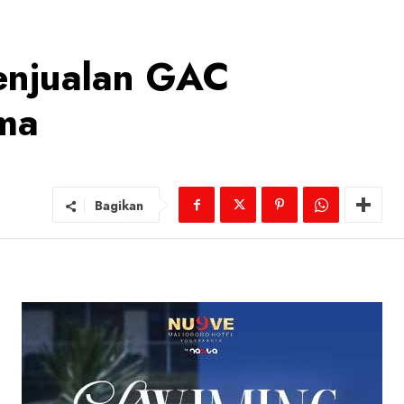
enjualan GAC
ama
Bagikan