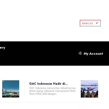
EMAIL US
ery
My Account
GAC Indonesia Hadir di...
GAC Indonesia memastikan kehadirannya
dalam ajang Indonesia International Motor
Show (IIMS) 2026 dengan...