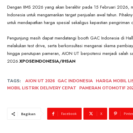
Dengan IIMS 2026 yang akan berakhir pada 15 Februari 2026, m
Indonesia untuk mengamankan target penjualan awal tahun. Piha
untuk mendapatkan harga spesial sekaligus kepastian pengiriman ce
Pengunjung masih dapat mendatangi booth GAC Indonesia di Hall 
melakukan test drive, serta berkonsultasi mengenai skema pembiay
hingga penutupan pameran, AION UT berpotensi menjadi salah sat
2026.
XPOSEINDONESIA/IHSAN
TAGS:
AION UT 2026
GAC INDONESIA
HARGA MOBIL LI
MOBIL LISTRIK DELIVERY CEPAT
PAMERAN OTOMOTIF 20
Facebook
X
Pinte
Bagikan