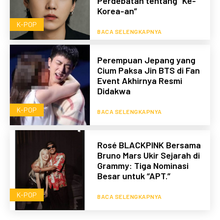
Perdebatan tentang “Ke-
Korea-an”
K-POP
BACA SELENGKAPNYA
Perempuan Jepang yang
Cium Paksa Jin BTS di Fan
Event Akhirnya Resmi
Didakwa
K-POP
BACA SELENGKAPNYA
Rosé BLACKPINK Bersama
Bruno Mars Ukir Sejarah di
Grammy: Tiga Nominasi
Besar untuk “APT.”
K-POP
BACA SELENGKAPNYA