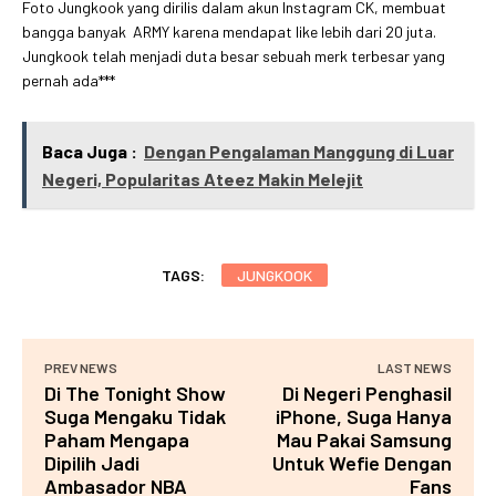
Foto Jungkook yang dirilis dalam akun Instagram CK, membuat
bangga banyak ARMY karena mendapat like lebih dari 20 juta.
Jungkook telah menjadi duta besar sebuah merk terbesar yang
pernah ada***
Baca Juga :
Dengan Pengalaman Manggung di Luar
Negeri, Popularitas Ateez Makin Melejit
TAGS:
JUNGKOOK
PREV NEWS
LAST NEWS
Di The Tonight Show
Di Negeri Penghasil
Suga Mengaku Tidak
iPhone, Suga Hanya
Paham Mengapa
Mau Pakai Samsung
Dipilih Jadi
Untuk Wefie Dengan
Ambasador NBA
Fans