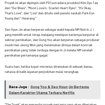
Proyek ini akan dipimpin oleh PD (sutradara produksi) Kim Gyu Tae
dari “Our Blues”, “Moon Lovers: Scarlet Heart Ryeo”, “It’s Okay,
That’s Love”, dan “Live” dan ditulis oleh penulis naskah Park Eun
Young dari ” Hwarang.”
Seo Hyun Jin akan berperan sebagai wakil kepala NM Noh In J, i
yang memilih untuk tetap melajang meskipun kariernya berputar di
sekitar pernikahan, dan Gong Yoo akan berperan sebagai produser
musik Han Jeong Won yang menemukan dirinya dalam kontrak
pernikahan yang tidak terduga dengan In Ji melalui NM setelah
pernikahan pertamanya gagal.
Suatu hari, ketika koper misterius ditemukan di sebuah danau,
rahasia di balik layanan perjodohan mulai terungkap.
Baca Juga :
Gong Yoo & Seo Hyun-jin Bertemu
Dalam Karakter Utama Terbaru Netflix
“The Trunk” akan menandai proyek pertama yang akan dikerjakan