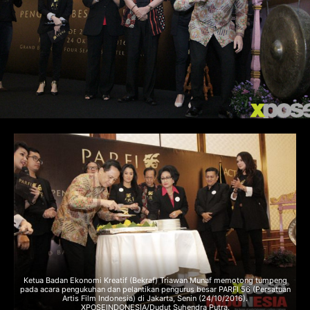
Ketua Badan Ekonomi Kreatif (Bekraf) Triawan Munaf memotong tumpeng
pada acara pengukuhan dan pelantikan pengurus besar PARFI 56 (Persatuan
Artis Film Indonesia) di Jakarta, Senin (24/10/2016).
XPOSEINDONESIA/Dudut Suhendra Putra.