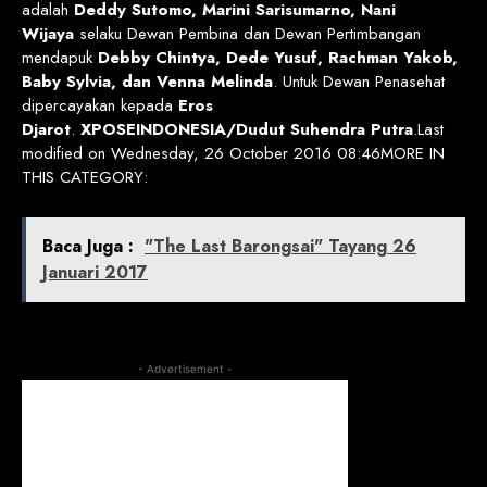
adalah
Deddy Sutomo, Marini Sarisumarno, Nani
Wijaya
selaku Dewan Pembina dan Dewan Pertimbangan
mendapuk
Debby Chintya, Dede Yusuf, Rachman Yakob,
Baby Sylvia, dan Venna Melinda
. Untuk Dewan Penasehat
dipercayakan kepada
Eros
Djarot
.
XPOSEINDONESIA/Dudut Suhendra Putra
.Last
modified on Wednesday, 26 October 2016 08:46MORE IN
THIS CATEGORY:
Baca Juga :
"The Last Barongsai" Tayang 26
Januari 2017
- Advertisement -