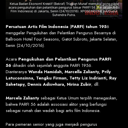
Ketua Badan Ekonomi Kreatif (Bekraf) Triawan Munaf memukul gong pada
acara pengukuhan dan pelantikan pengurus besar PARFI 56 (Persatuan Artis
Film Indonesia) di Jakarta, Senin (24/10/2016). XPOSEINDONESIA/Dudut
Suhendra Putra.
Persatuan Artis Film Indonesia
(
PARFI
)
tahun 195
6
menggelar Pengukuhan dan Pelantikan Pengurus Besarnya di
Ballroom Hotel Four Seasons, Gatot Subroto, Jakarta Selatan,
Senin (24/10/2016).
Acara
Pengukuhan dan Pelantikan Pengurus PARFI
56
dihadiri oleh sejumlah anggota PARFI 1956.
Diantaranya
Wanda Hamidah, Marcella Zalianty, Prily
Latuconsinna, Tengku Firman, Tetty Liz Indrianti, Ray
Sahetapy, Dennis Adiswhara, Nirina Zubir
, dll.
Marcela Zalianty
sebagai Ketua Umum terpilih menegaskan,
bahwa PARFI 56 adalah assosiasi aktor yang berfungsi
sebagai rumah dan wadah bagi artis film Indonesia.
Para pemeran senior yang juga menjadi pengurus