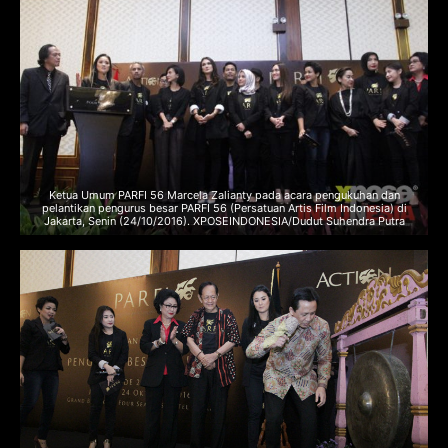
Ketua Umum PARFI 56 Marcela Zalianty pada acara pengukuhan dan
pelantikan pengurus besar PARFI 56 (Persatuan Artis Film Indonesia) di
Jakarta, Senin (24/10/2016). XPOSEINDONESIA/Dudut Suhendra Putra