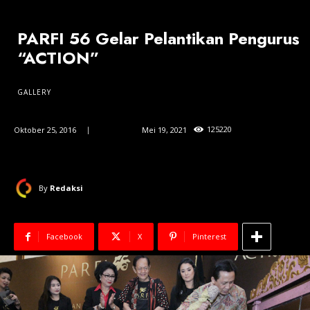
PARFI 56 Gelar Pelantikan Pengurus
“ACTION”
GALLERY
125
220
Oktober 25, 2016
Updated:
Mei 19, 2021
By
Redaksi
Facebook
X
Pinterest