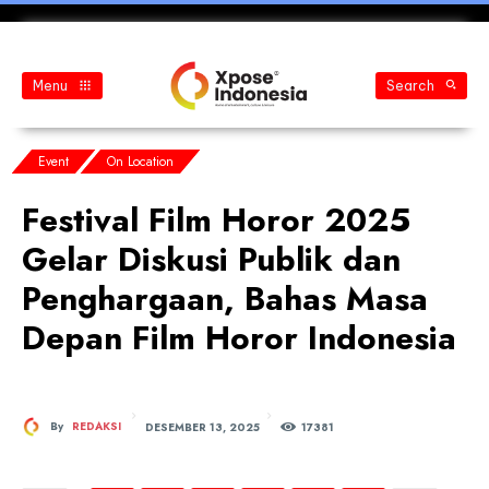
Menu
Search
Event
On Location
Festival Film Horor 2025
Gelar Diskusi Publik dan
Penghargaan, Bahas Masa
Depan Film Horor Indonesia
DESEMBER 13, 2025
By
REDAKSI
173
81