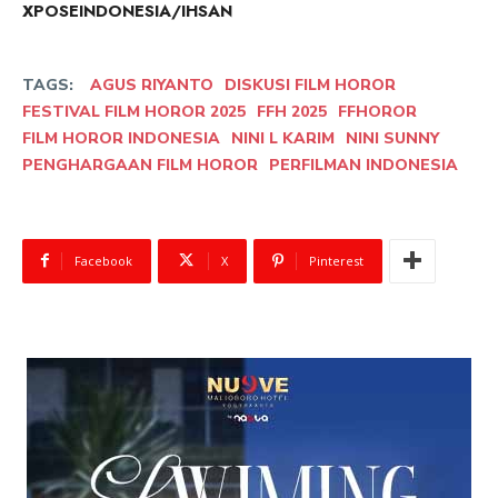
XPOSEINDONESIA/IHSAN
TAGS:
AGUS RIYANTO
DISKUSI FILM HOROR
FESTIVAL FILM HOROR 2025
FFH 2025
FFHOROR
FILM HOROR INDONESIA
NINI L KARIM
NINI SUNNY
PENGHARGAAN FILM HOROR
PERFILMAN INDONESIA
Facebook
X
Pinterest