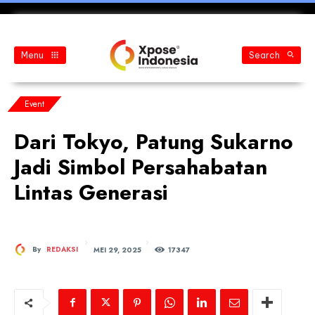
Menu
Search
Event
Dari Tokyo, Patung Sukarno
Jadi Simbol Persahabatan
Lintas Generasi
MEI 29, 2025
By
REDAKSI
173
47